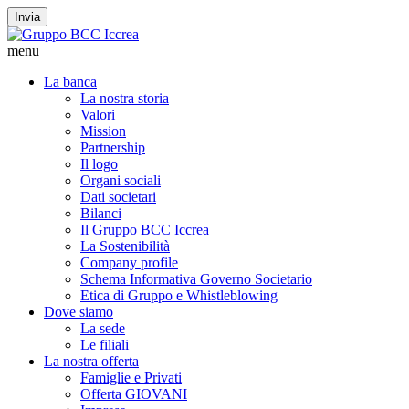
Invia
menu
La banca
La nostra storia
Valori
Mission
Partnership
Il logo
Organi sociali
Dati societari
Bilanci
Il Gruppo BCC Iccrea
La Sostenibilità
Company profile
Schema Informativa Governo Societario
Etica di Gruppo e Whistleblowing
Dove siamo
La sede
Le filiali
La nostra offerta
Famiglie e Privati
Offerta GIOVANI