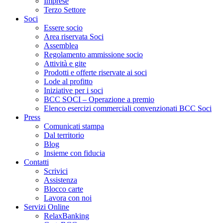
Imprese
Terzo Settore
Soci
Essere socio
Area riservata Soci
Assemblea
Regolamento ammissione socio
Attività e gite
Prodotti e offerte riservate ai soci
Lode al profitto
Iniziative per i soci
BCC SOCI – Operazione a premio
Elenco esercizi commerciali convenzionati BCC Soci
Press
Comunicati stampa
Dal territorio
Blog
Insieme con fiducia
Contatti
Scrivici
Assistenza
Blocco carte
Lavora con noi
Servizi Online
RelaxBanking