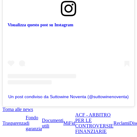
Visualizza questo post su Instagram
Un post condiviso da Suttowine Noventa (@suttowinenoventa)
Torna alle news
ACF - ARBITRO
Fondo
Documenti
PER LE
Trasparenza
di
MiFid
Reclami
Dis
utili
CONTROVERSIE
garanzia
FINANZIARIE