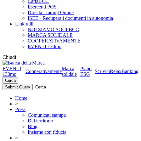
CartaBCC
Esercenti POS
Directa Trading Online
ISEE - Recupera i documenti in autonomia
Link utili
NOI SIAMO SOCI BCC
MARCA SOLIDALE
COOPERATIVAMENTE
EVENTI 130mo
Chiudi
EVENTI
Marca
Piano
Cooperativamente
Scrivici
RelaxBanking
130mo
solidale
ESG
Cerca
Home
>
Press
Comunicati stampa
Dal territorio
Blog
Insieme con fiducia
>