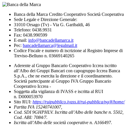
Banca della Marca Credito Cooperativo Società Cooperativa
Sede Legale e Direzione Generale:
31010 Orsago (Tv) - Via G. Garibaldi, 46
Telefono: 0438.9931
Fax: 0438.990599
E-mail:
info@bancadellamarca.it
Pec:
bancadellamarca@legalmail.it
Codice Fiscale e numero di iscrizione al Registro Imprese di
Treviso-Belluno n. 03669140265
Aderente al Gruppo Bancario Cooperativo Iccrea iscritto
all’Albo dei Gruppi Bancari con capogruppo Iccrea Banca
S.p.A., che ne esercita la direzione e il coordinamento.
Società partecipante al Gruppo IVA Gruppo Bancario
Cooperativo Iccrea -
Soggetta alla vigilanza di IVASS e iscritta al RUI
n. D000053970
Sito RUI:
https://ruipubblico.ivass.it/rui-pubblica/ng/#/home/
Partita IVA 15240741007,
Cod. SDI 9GHPHLV. Iscritta all’Albo delle banche n. 5502,
Cod. ABI: 7084/7.
Iscritta all’Albo delle società cooperative n. A166497.