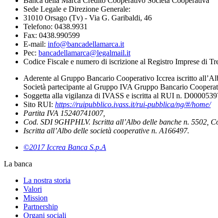
Banca della Marca Credito Cooperativo Società Cooperativa
Sede Legale e Direzione Generale:
31010 Orsago (Tv) - Via G. Garibaldi, 46
Telefono: 0438.9931
Fax: 0438.990599
E-mail:
info@bancadellamarca.it
Pec:
bancadellamarca@legalmail.it
Codice Fiscale e numero di iscrizione al Registro Imprese di 
Aderente al Gruppo Bancario Cooperativo Iccrea iscritto all’Al
Società partecipante al Gruppo IVA Gruppo Bancario Cooperati
Soggetta alla vigilanza di IVASS e iscritta al RUI n. D000053
Sito RUI:
https://ruipubblico.ivass.it/rui-pubblica/ng/#/home/
Partita IVA 15240741007,
Cod. SDI 9GHPHLV. Iscritta all’Albo delle banche n. 5502, C
Iscritta all’Albo delle società cooperative n. A166497.
©2017 Iccrea Banca S.p.A
La banca
La nostra storia
Valori
Mission
Partnership
Organi sociali