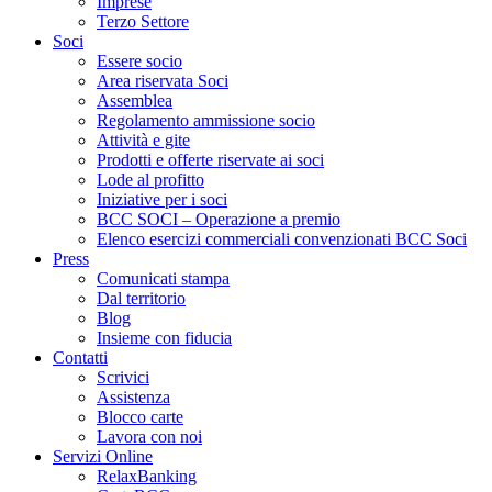
Imprese
Terzo Settore
Soci
Essere socio
Area riservata Soci
Assemblea
Regolamento ammissione socio
Attività e gite
Prodotti e offerte riservate ai soci
Lode al profitto
Iniziative per i soci
BCC SOCI – Operazione a premio
Elenco esercizi commerciali convenzionati BCC Soci
Press
Comunicati stampa
Dal territorio
Blog
Insieme con fiducia
Contatti
Scrivici
Assistenza
Blocco carte
Lavora con noi
Servizi Online
RelaxBanking