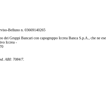
Treviso-Belluno n. 03669140265
bo dei Gruppi Bancari con capogruppo Iccrea Banca S.p.A., che ne eserc
vo Iccrea -
970
od. ABI: 7084/7.