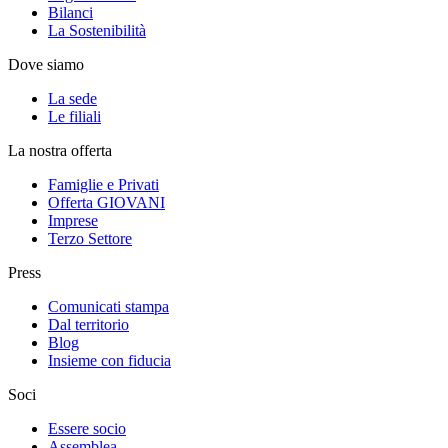
Bilanci
La Sostenibilità
Dove siamo
La sede
Le filiali
La nostra offerta
Famiglie e Privati
Offerta GIOVANI
Imprese
Terzo Settore
Press
Comunicati stampa
Dal territorio
Blog
Insieme con fiducia
Soci
Essere socio
Assemblea