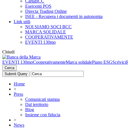
CartaBCC
Esercenti POS
Directa Trading Online
ISEE - Recupera i documenti in autonomia
Link utili
NOI SIAMO SOCI BCC
MARCA SOLIDALE
COOPERATIVAMENTE
EVENTI 130mo
Chiudi
EVENTI 130mo
Cooperativamente
Marca solidale
Piano ESG
Scrivici
Cerca
Home
>
Press
Comunicati stampa
Dal territorio
Blog
Insieme con fiducia
>
News