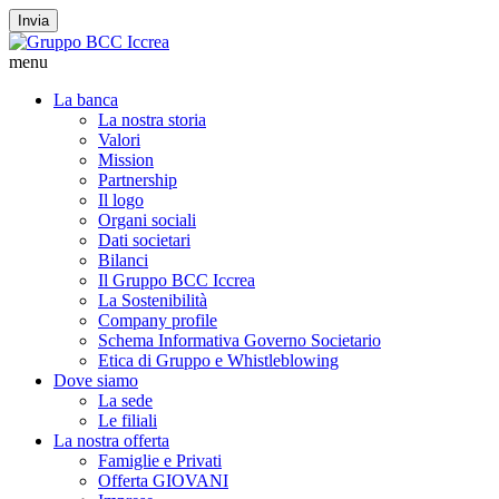
Invia
menu
La banca
La nostra storia
Valori
Mission
Partnership
Il logo
Organi sociali
Dati societari
Bilanci
Il Gruppo BCC Iccrea
La Sostenibilità
Company profile
Schema Informativa Governo Societario
Etica di Gruppo e Whistleblowing
Dove siamo
La sede
Le filiali
La nostra offerta
Famiglie e Privati
Offerta GIOVANI