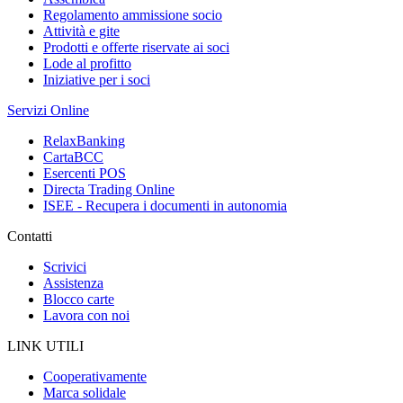
Regolamento ammissione socio
Attività e gite
Prodotti e offerte riservate ai soci
Lode al profitto
Iniziative per i soci
Servizi Online
RelaxBanking
CartaBCC
Esercenti POS
Directa Trading Online
ISEE - Recupera i documenti in autonomia
Contatti
Scrivici
Assistenza
Blocco carte
Lavora con noi
LINK UTILI
Cooperativamente
Marca solidale