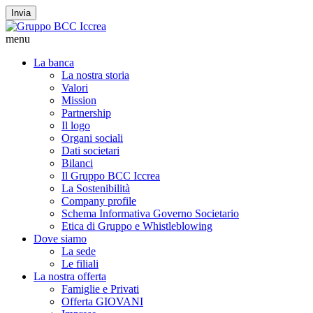
Invia
menu
La banca
La nostra storia
Valori
Mission
Partnership
Il logo
Organi sociali
Dati societari
Bilanci
Il Gruppo BCC Iccrea
La Sostenibilità
Company profile
Schema Informativa Governo Societario
Etica di Gruppo e Whistleblowing
Dove siamo
La sede
Le filiali
La nostra offerta
Famiglie e Privati
Offerta GIOVANI