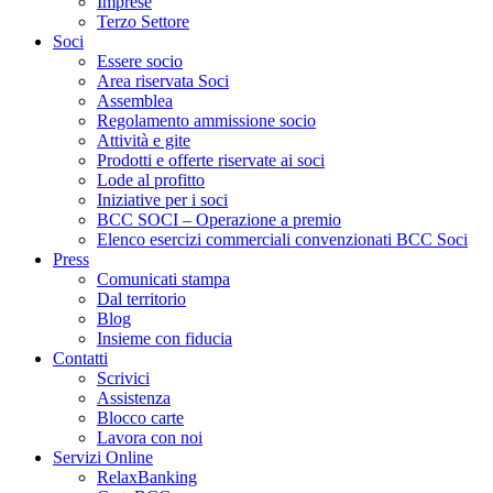
Imprese
Terzo Settore
Soci
Essere socio
Area riservata Soci
Assemblea
Regolamento ammissione socio
Attività e gite
Prodotti e offerte riservate ai soci
Lode al profitto
Iniziative per i soci
BCC SOCI – Operazione a premio
Elenco esercizi commerciali convenzionati BCC Soci
Press
Comunicati stampa
Dal territorio
Blog
Insieme con fiducia
Contatti
Scrivici
Assistenza
Blocco carte
Lavora con noi
Servizi Online
RelaxBanking