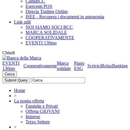
CartaBCC
Esercenti POS
Directa Trading Online
ISEE - Recupera i documenti in autonomia
Link utili
NOI SIAMO SOCI BCC
MARCA SOLIDALE
COOPERATIVAMENTE
EVENTI 130mo
Chiudi
EVENTI
Marca
Piano
Cooperativamente
Scrivici
RelaxBanking
130mo
solidale
ESG
Cerca
Home
>
La nostra offerta
Famiglie e Privati
Offerta GIOVANI
Imprese
Terzo Settore
>