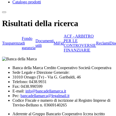
Catalogo prodotti
Risultati della ricerca
ACF - ARBITRO
Fondo
Documenti
PER LE
Trasparenza
di
MiFid
Reclami
Dis
utili
CONTROVERSIE
garanzia
FINANZIARIE
Banca della Marca Credito Cooperativo Società Cooperativa
Sede Legale e Direzione Generale:
31010 Orsago (Tv) - Via G. Garibaldi, 46
Telefono: 0438.9931
Fax: 0438.990599
E-mail:
info@bancadellamarca.it
Pec:
bancadellamarca@legalmail.it
Codice Fiscale e numero di iscrizione al Registro Imprese di
Treviso-Belluno n. 03669140265
Aderente al Gruppo Bancario Cooperativo Iccrea iscritto