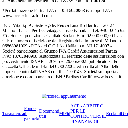
all'Albo delle Imprese tenuto da IVASS con il n. 1.00124.
*Per fatturazione Partita IVA n. 10516920963 (Gruppo IVA)
www.bccassicurazioni.com
BCC Vita S.p.A. Sede legale: Piazza Lina Bo Bardi 3 - 20124
Milano - Italia - Pec bcc.vita@actaliscertymail.it - Tel. +39 02 46 62
75 - Società per azioni - Capitale Sociale Euro 62.000.000,00 i.v. -
C.F. e numero di iscrizione del Registro delle Imprese di Milano n.
06868981009 - REA del C.C.I.A di Milano n. MI 1714097 -
Società partecipante al Gruppo IVA Cardif Assicurazioni Partita
IVA: 13762840968. Autorizzata all'esercizio delle assicurazioni con
provvedimento ISVAP n. 2091 del 29/05/2002, pubblicato sulla
Gazzetta Ufficiale n. 132 del 07/06/2002 ed iscritta all'Albo delle
imprese tenuto dall'IVASS con il n. 1.00143. Società sottoposta alla
direzione e coordinamento di BNP Paribas Cardif. www.bccvita.it
ACF - ARBITRO
Fondo
Documenti
PER LE
Trasparenza
di
MiFid
Reclami
Dis
utili
CONTROVERSIE
garanzia
FINANZIARIE