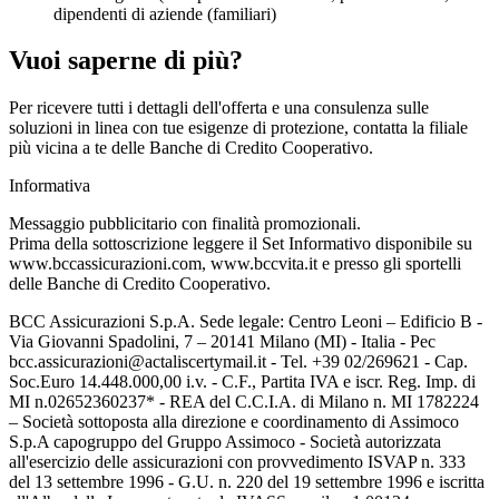
dipendenti di aziende (familiari)
Vuoi saperne di più?
Per ricevere tutti i dettagli dell'offerta e una consulenza sulle
soluzioni in linea con tue esigenze di protezione, contatta la filiale
più vicina a te delle Banche di Credito Cooperativo.
Informativa
Messaggio pubblicitario con finalità promozionali.
Prima della sottoscrizione leggere il Set Informativo disponibile su
www.bccassicurazioni.com, www.bccvita.it e presso gli sportelli
delle Banche di Credito Cooperativo.
BCC Assicurazioni S.p.A. Sede legale: Centro Leoni – Edificio B -
Via Giovanni Spadolini, 7 – 20141 Milano (MI) - Italia - Pec
bcc.assicurazioni@actaliscertymail.it - Tel. +39 02/269621 - Cap.
Soc.Euro 14.448.000,00 i.v. - C.F., Partita IVA e iscr. Reg. Imp. di
MI n.02652360237* - REA del C.C.I.A. di Milano n. MI 1782224
– Società sottoposta alla direzione e coordinamento di Assimoco
S.p.A capogruppo del Gruppo Assimoco - Società autorizzata
all'esercizio delle assicurazioni con provvedimento ISVAP n. 333
del 13 settembre 1996 - G.U. n. 220 del 19 settembre 1996 e iscritta