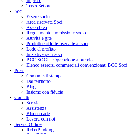
Imprese
Terzo Settore
Soci
Essere socio
Area riservata Soci
Assemblea
Regolamento ammissione socio
Attività e gite
Prodotti e offerte riservate ai soci
Lode al profitto
Iniziative per i soci
BCC SOCI – Operazione a premio
Elenco esercizi commerciali convenzionati BCC Soci
Press
Comunicati stampa
Dal territorio
Blog
Insieme con fiducia
Contatti
Scrivici
Assistenza
Blocco carte
Lavora con noi
Servizi Online
RelaxBanking