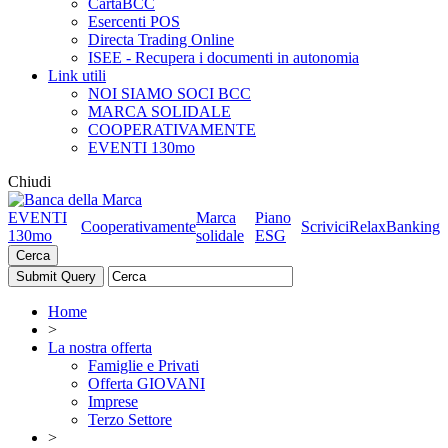
CartaBCC
Esercenti POS
Directa Trading Online
ISEE - Recupera i documenti in autonomia
Link utili
NOI SIAMO SOCI BCC
MARCA SOLIDALE
COOPERATIVAMENTE
EVENTI 130mo
Chiudi
EVENTI
Marca
Piano
Cooperativamente
Scrivici
RelaxBanking
130mo
solidale
ESG
Cerca
Home
>
La nostra offerta
Famiglie e Privati
Offerta GIOVANI
Imprese
Terzo Settore
>