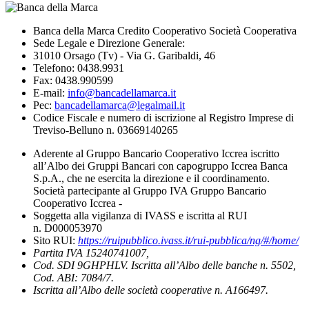
Banca della Marca Credito Cooperativo Società Cooperativa
Sede Legale e Direzione Generale:
31010 Orsago (Tv) - Via G. Garibaldi, 46
Telefono: 0438.9931
Fax: 0438.990599
E-mail:
info@bancadellamarca.it
Pec:
bancadellamarca@legalmail.it
Codice Fiscale e numero di iscrizione al Registro Imprese di
Treviso-Belluno n. 03669140265
Aderente al Gruppo Bancario Cooperativo Iccrea iscritto
all’Albo dei Gruppi Bancari con capogruppo Iccrea Banca
S.p.A., che ne esercita la direzione e il coordinamento.
Società partecipante al Gruppo IVA Gruppo Bancario
Cooperativo Iccrea -
Soggetta alla vigilanza di IVASS e iscritta al RUI
n. D000053970
Sito RUI:
https://ruipubblico.ivass.it/rui-pubblica/ng/#/home/
Partita IVA 15240741007,
Cod. SDI 9GHPHLV. Iscritta all’Albo delle banche n. 5502,
Cod. ABI: 7084/7.
Iscritta all’Albo delle società cooperative n. A166497.