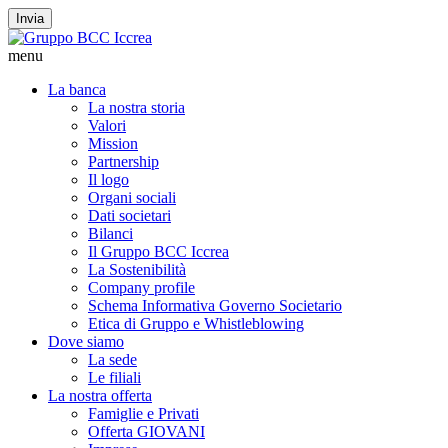
Invia
menu
La banca
La nostra storia
Valori
Mission
Partnership
Il logo
Organi sociali
Dati societari
Bilanci
Il Gruppo BCC Iccrea
La Sostenibilità
Company profile
Schema Informativa Governo Societario
Etica di Gruppo e Whistleblowing
Dove siamo
La sede
Le filiali
La nostra offerta
Famiglie e Privati
Offerta GIOVANI