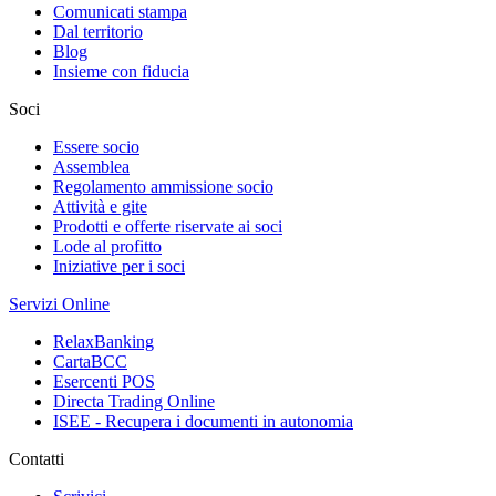
Comunicati stampa
Dal territorio
Blog
Insieme con fiducia
Soci
Essere socio
Assemblea
Regolamento ammissione socio
Attività e gite
Prodotti e offerte riservate ai soci
Lode al profitto
Iniziative per i soci
Servizi Online
RelaxBanking
CartaBCC
Esercenti POS
Directa Trading Online
ISEE - Recupera i documenti in autonomia
Contatti