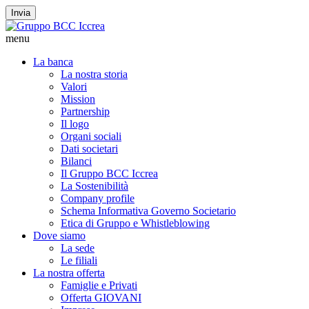
Invia
menu
La banca
La nostra storia
Valori
Mission
Partnership
Il logo
Organi sociali
Dati societari
Bilanci
Il Gruppo BCC Iccrea
La Sostenibilità
Company profile
Schema Informativa Governo Societario
Etica di Gruppo e Whistleblowing
Dove siamo
La sede
Le filiali
La nostra offerta
Famiglie e Privati
Offerta GIOVANI