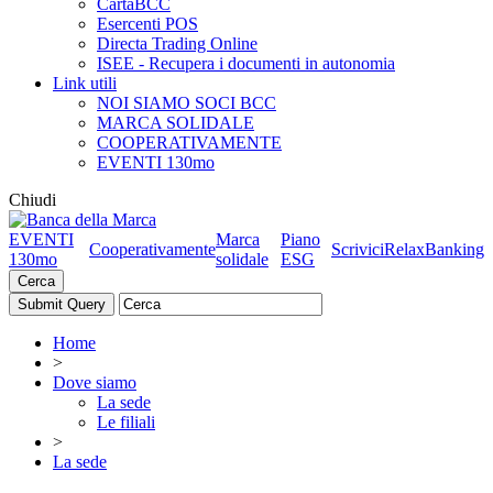
CartaBCC
Esercenti POS
Directa Trading Online
ISEE - Recupera i documenti in autonomia
Link utili
NOI SIAMO SOCI BCC
MARCA SOLIDALE
COOPERATIVAMENTE
EVENTI 130mo
Chiudi
EVENTI
Marca
Piano
Cooperativamente
Scrivici
RelaxBanking
130mo
solidale
ESG
Cerca
Home
>
Dove siamo
La sede
Le filiali
>
La sede