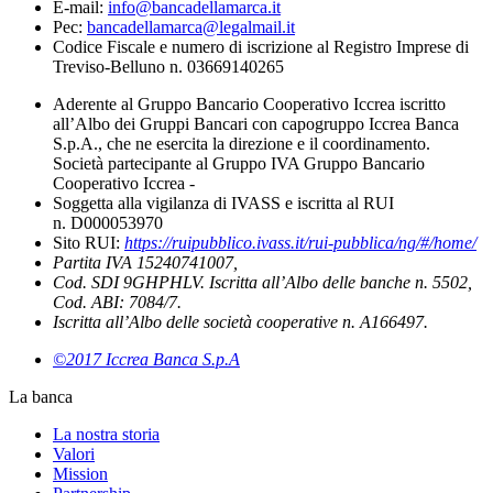
E-mail:
info@bancadellamarca.it
Pec:
bancadellamarca@legalmail.it
Codice Fiscale e numero di iscrizione al Registro Imprese di
Treviso-Belluno n. 03669140265
Aderente al Gruppo Bancario Cooperativo Iccrea iscritto
all’Albo dei Gruppi Bancari con capogruppo Iccrea Banca
S.p.A., che ne esercita la direzione e il coordinamento.
Società partecipante al Gruppo IVA Gruppo Bancario
Cooperativo Iccrea -
Soggetta alla vigilanza di IVASS e iscritta al RUI
n. D000053970
Sito RUI:
https://ruipubblico.ivass.it/rui-pubblica/ng/#/home/
Partita IVA 15240741007,
Cod. SDI 9GHPHLV. Iscritta all’Albo delle banche n. 5502,
Cod. ABI: 7084/7.
Iscritta all’Albo delle società cooperative n. A166497.
©2017 Iccrea Banca S.p.A
La banca
La nostra storia
Valori
Mission