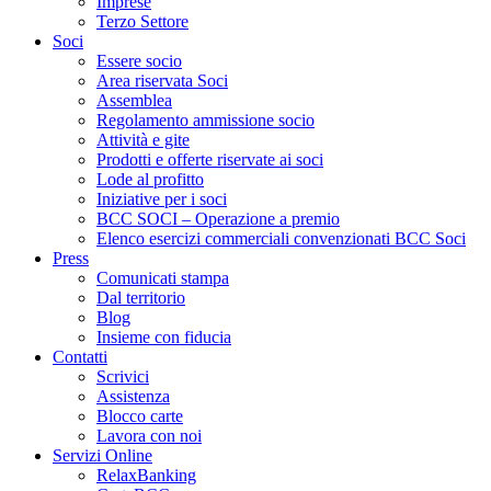
Imprese
Terzo Settore
Soci
Essere socio
Area riservata Soci
Assemblea
Regolamento ammissione socio
Attività e gite
Prodotti e offerte riservate ai soci
Lode al profitto
Iniziative per i soci
BCC SOCI – Operazione a premio
Elenco esercizi commerciali convenzionati BCC Soci
Press
Comunicati stampa
Dal territorio
Blog
Insieme con fiducia
Contatti
Scrivici
Assistenza
Blocco carte
Lavora con noi
Servizi Online
RelaxBanking