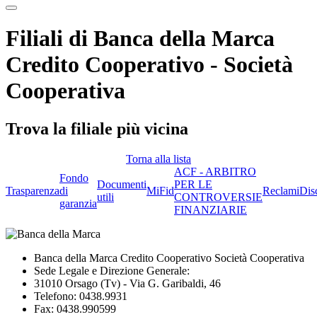
Filiali di Banca della Marca
Credito Cooperativo - Società
Cooperativa
Trova la filiale più vicina
Torna alla lista
ACF - ARBITRO
Fondo
Documenti
PER LE
Trasparenza
di
MiFid
Reclami
Dis
utili
CONTROVERSIE
garanzia
FINANZIARIE
Banca della Marca Credito Cooperativo Società Cooperativa
Sede Legale e Direzione Generale:
31010 Orsago (Tv) - Via G. Garibaldi, 46
Telefono: 0438.9931
Fax: 0438.990599